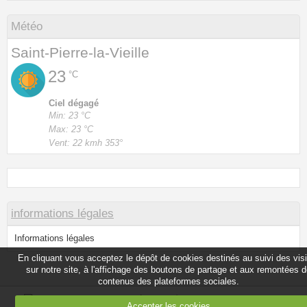
Météo
Saint-Pierre-la-Vieille
23
°C
Ciel dégagé
Min: 23 °C
Max: 23 °C
Vent: 22 kmh 353°
informations légales
Informations légales
En cliquant vous acceptez le dépôt de cookies destinés au suivi des vis
sur notre site, à l'affichage des boutons de partage et aux remontées 
contenus des plateformes sociales.
Gîte meublé de tourisme en Normandie :
Accepter les cookies