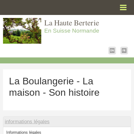
La Haute Berterie
Accueil
En Suisse Normande
La Boulangerie - Le parc
Visiter la maison
Tarifs - Réservation
Contact
Nous trouver
La Boulangerie - La
Informations légales
maison - Son histoire
informations légales
Informations légales